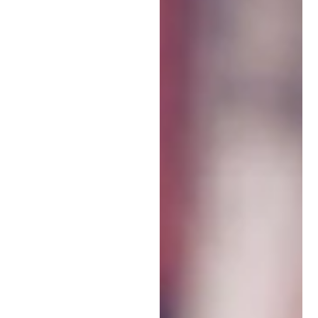
8 dec. 2025
3 min läsning
Lära sig svenska
7 myter om
språkinlärning du inte
ska gå på
Upptäck sju vanliga myter
om språkinlärning — och
sanningen bakom dem.
Med rätt strategi och
motivation kan alla lära sig
ett nytt språk, oavsett
ålder.