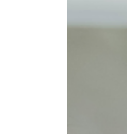
har flyttat till Sverige och
vill bli tryggare i sven