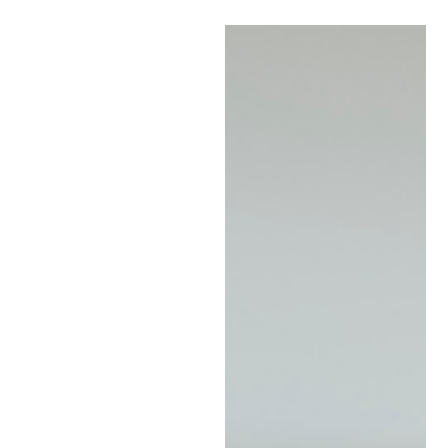
Man kan tro att detta är en
enkel fråga. Men
sanningen är att ingen
SpeakCharlie-kurs ser
exakt likadan ut — och
det är precis poängen. Vi
utformar varje kurs efter
deltagaren eller gruppen,
och skapar ett upplägg
som passar deras behov,
mål, schema och
arbetsmiljö. Nedan hittar
du de vanligaste delarna
av en SpeakCharlie-kurs
— och hur vi anpassar
dem. Språkalternativ De
flesta av våra deltagare
kommer till oss för att de