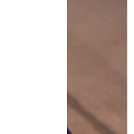
språkkurser: Vad
passar dig bäst?
Online eller fysiska
språkkurser? Utforska för-
och nackdelarna med
varje format och se hur
SpeakCharlie hjälper dig
hitta det upplägg som
passar dig bäst.