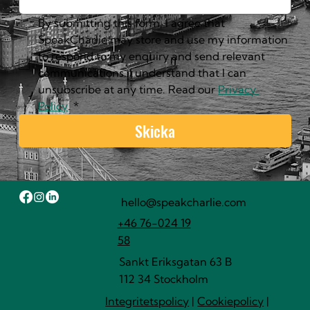
By submitting this form, I agree that 
SpeakCharlie may store and use my information 
to respond to my enquiry and send relevant 
communications. I understand that I can 
unsubscribe at any time. Read our 
Privacy 
Policy
.
*
Skicka
hello@speakcharlie.com
+46 76-024 19
58
Sankt Eriksgatan 63 B
112 34 Stockholm
Integritetspolicy
|
Cookiepolicy
|