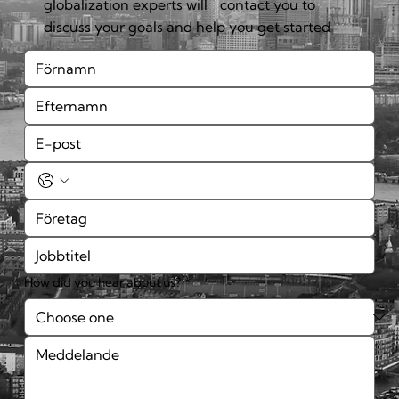
globalization experts will contact you to
discuss your goals and help you get started
How did you hear about us?
*