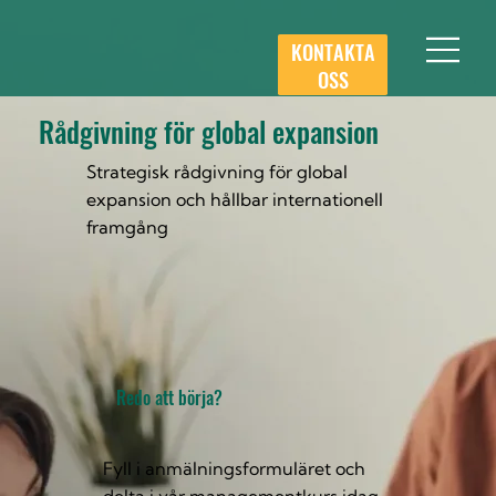
KONTAKTA
OSS
Rådgivning för global expansion
Strategisk rådgivning för global
expansion och hållbar internationell
framgång
Redo att börja?
Fyll i anmälningsformuläret och
delta i vår managementkurs idag