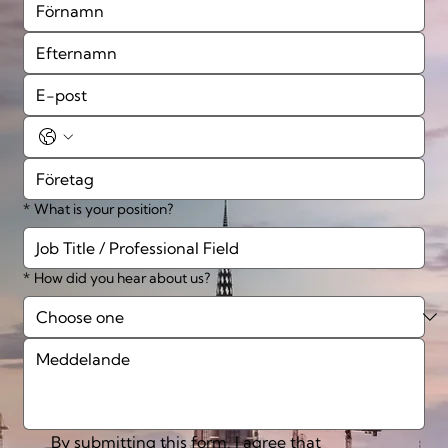
*
What is your position?
*
How did you hear about us?
By submitting this form, I agree that 