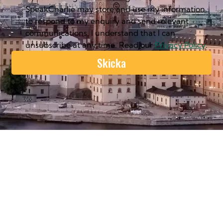
SpeakCharlie may store and use my information 
to respond to my enquiry and send relevant 
communications. I understand that I can 
unsubscribe at any time. Read our 
Privacy Policy
.
Skicka
Vår Approach För Att Lära Sig
Svenska