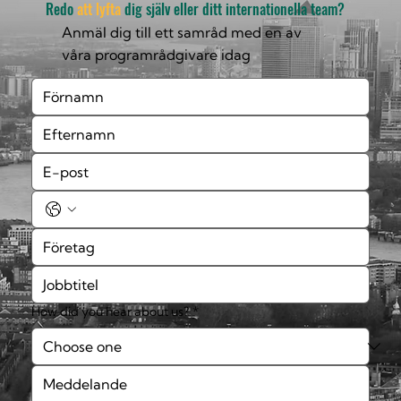
Redo
att lyfta
dig själv eller ditt internationella team?
Anmäl dig till ett samråd med en av
våra programrådgivare idag
How did you hear about us?
*