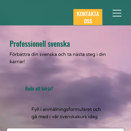
KONTAKTA
OSS
Professionell svenska
Förbättra din svenska och ta nästa steg i din
karriär!
Redo att börja?
Fyll i anmälningsformuläret och
gå med i vår svenskakurs idag