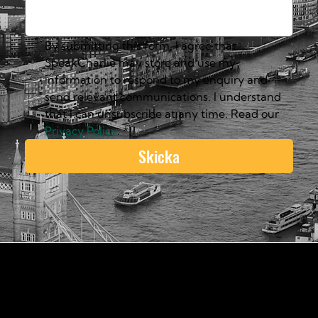
By submitting this form, I agree that 
SpeakCharlie may store and use my 
information to respond to my enquiry and 
send relevant communications. I understand 
that I can unsubscribe at any time. Read our 
Privacy Policy
.
*
Skicka