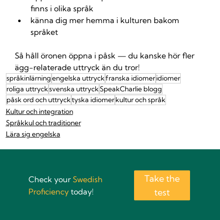
finns i olika språk
känna dig mer hemma i kulturen bakom 
språket
Så håll öronen öppna i påsk — du kanske hör fler 
ägg-relaterade uttryck än du tror!
språkinlärning
engelska uttryck
franska idiomer
idiomer
roliga uttryck
svenska uttryck
SpeakCharlie blogg
påsk ord och uttryck
tyska idiomer
kultur och språk
Kultur och integration
Språkkul och traditioner
Lära sig engelska
Take the
Check your
Swedish
Proficiency
today!
test