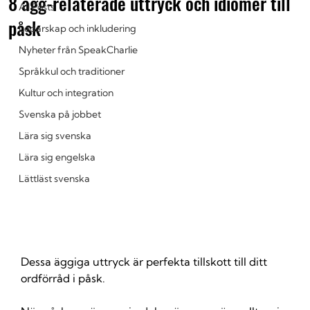
8 ägg-relaterade uttryck och idiomer till
All Posts
påsk
Ledarskap och inkludering
Nyheter från SpeakCharlie
Språkkul och traditioner
Kultur och integration
Svenska på jobbet
Lära sig svenska
Lära sig engelska
Lättläst svenska
Dessa äggiga uttryck är perfekta tillskott till ditt 
ordförråd i påsk.