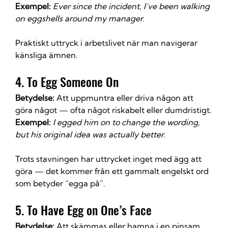
Exempel:
Ever since the incident, I’ve been walking 
on eggshells around my manager.
Praktiskt uttryck i arbetslivet när man navigerar 
känsliga ämnen.
4. To Egg Someone On
Betydelse:
 Att uppmuntra eller driva någon att 
göra något — ofta något riskabelt eller dumdristigt.
Exempel:
I egged him on to change the wording, 
but his original idea was actually better.
Trots stavningen har uttrycket inget med ägg att 
göra — det kommer från ett gammalt engelskt ord 
som betyder “egga på”.
5. To Have Egg on One’s Face
Betydelse:
 Att skämmas eller hamna i en pinsam 