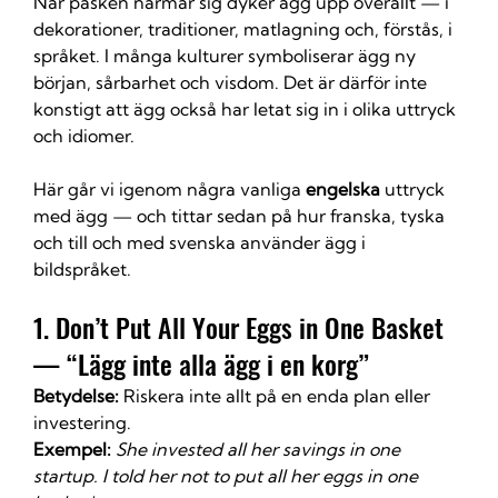
När påsken närmar sig dyker ägg upp överallt — i 
dekorationer, traditioner, matlagning och, förstås, i 
språket. I många kulturer symboliserar ägg ny 
början, sårbarhet och visdom. Det är därför inte 
konstigt att ägg också har letat sig in i olika uttryck 
och idiomer.
Här går vi igenom några vanliga 
engelska
 uttryck 
med ägg — och tittar sedan på hur franska, tyska 
och till och med svenska använder ägg i 
bildspråket.
1. Don’t Put All Your Eggs in One Basket 
— “Lägg inte alla ägg i en korg”
Betydelse:
 Riskera inte allt på en enda plan eller 
investering.
Exempel:
She invested all her savings in one 
startup. I told her not to put all her eggs in one 